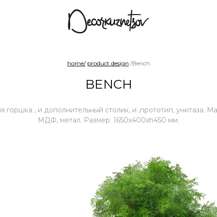
arad
Benches and sofas
Chairs
Shelf sy
home/
product design
/Bench
BENCH
я горшка , и дополнительный столик, и ,прототип, унитаза. Ма
МДФ, метал. Размер: 1650x400xh450 мм.