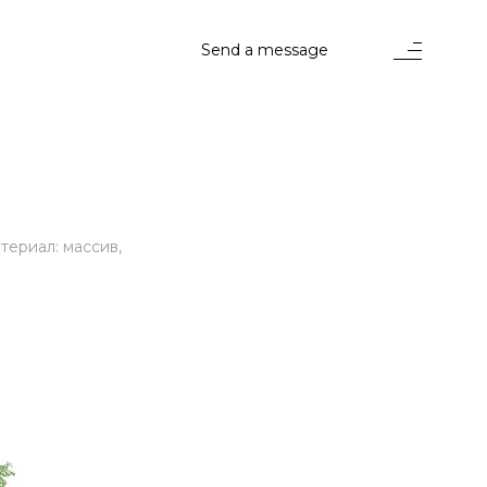
Send a message
stems
териал: массив,