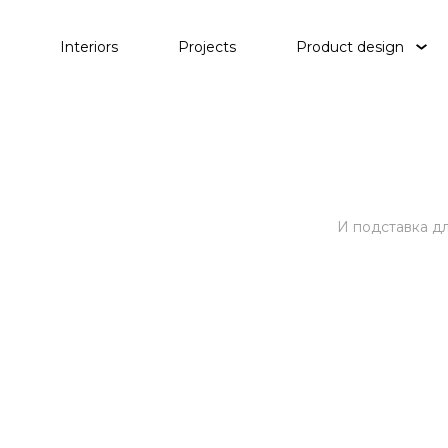
Interiors
Projects
Product design
Tables
Lighting
Objects
Waterp
И подставка дл