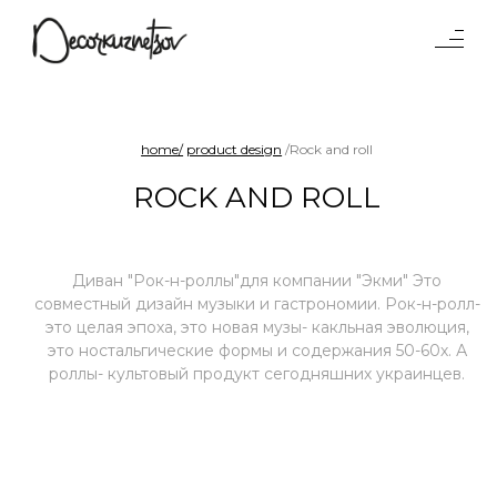
Tables
Lighting
Objects
home/
product design
/Rock and roll
Interiors
ROCK AND ROLL
Projects
Waterparad
Benches and sofas
Диван "Рок-н-роллы"для компании "Экми" Это
Product
совместный дизайн музыки и гастрономии. Рок-н-ролл-
это целая эпоха, это новая музы- какльная эволюция,
design
Chairs
Shelf systems
это ностальгические формы и содержания 50-60х. А
About
роллы- культовый продукт сегодняшних украинцев.
studio
Press
Awards