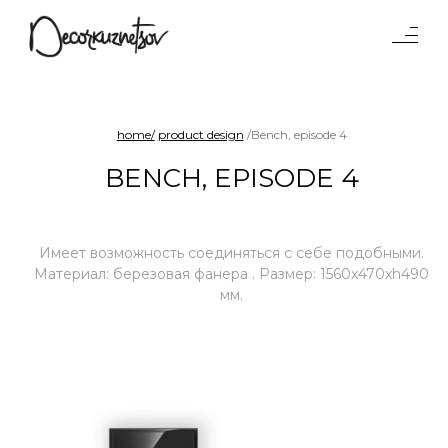
Tables
Lighting
Objects
home/
product design
/Bench, episode 4
Interiors
BENCH, EPISODE 4
Projects
Waterparad
Benches and sofas
Имеет возможность соединяться с себе подобными.
Product
Материал: березовая фанера . Размер: 1560х470xh490
мм.
design
Chairs
Shelf systems
About
studio
Press
Awards