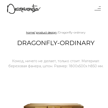
Tables
Lighting
Objects
home/
product design
/Dragonfly-ordinary
Interiors
DRAGONFLY-ORDINARY
Projects
Waterparad
Benches and sofas
Комод, ничего не делает, только стоит. Материал:
Product
березовая фанера, шпон. Размер: 1800х500x h850 мм.
design
Chairs
Shelf systems
About
studio
Press
Awards